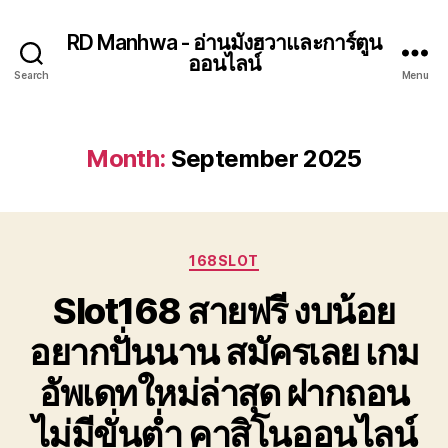
RD Manhwa - อ่านมังฮวาและการ์ตูน
ออนไลน์
Search
Menu
Month:
September 2025
Categories
168SLOT
Slot168 สายฟรี งบน้อย
อยากปั่นนาน สมัครเลย เกม
อัพเดทใหม่ล่าสุด ฝากถอน
ไม่มีขั่นต่ำ คาสิโนออนไลน์